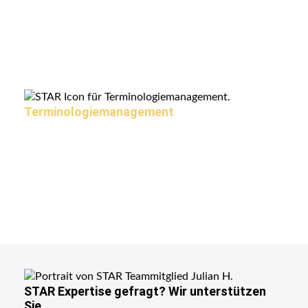
Terminologie­management
In-
STAR Expertise gefragt?
Wir unterstützen
Sie.