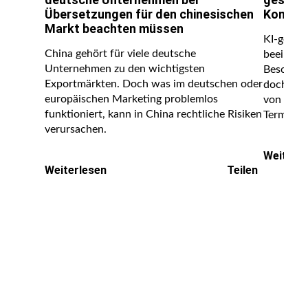
Übersetzungen für den chinesischen
Konsist
Markt beachten müssen
KI-gestü
China gehört für viele deutsche
beeindru
Unternehmen zu den wichtigsten
Beschleu
Exportmärkten. Doch was im deutschen oder
doch ihr
europäischen Marketing problemlos
von eine
funktioniert, kann in China rechtliche Risiken
Terminol
verursachen.
Weiterl
Weiterlesen
Teilen